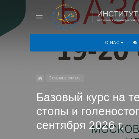
ИНСТИТУТ
Автономная некоммерческая ор
О НАС
Страница оплаты
Базовый курс на т
стопы и голеносто
сентября 2026 г.