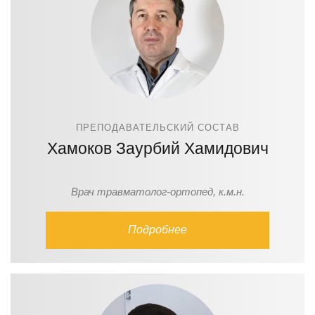
ПРЕПОДАВАТЕЛЬСКИЙ СОСТАВ
Хамоков Заурбий Хамидович
Врач травматолог-ортопед, к.м.н.
Подробнее