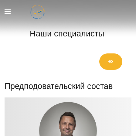
Наши специалисты
|
Предподовательский состав