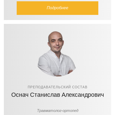
Подробнее
ПРЕПОДАВАТЕЛЬСКИЙ СОСТАВ
Оснач Станислав Александрович
Травматолог-ортопед