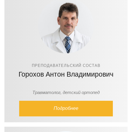
ПРЕПОДАВАТЕЛЬСКИЙ СОСТАВ
Горохов Антон Владимирович
Травматолог, детский ортопед
Подробнее