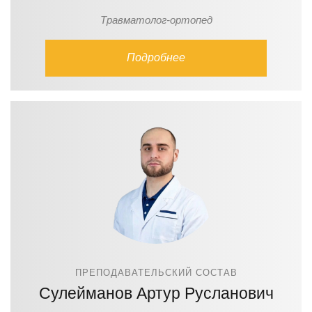
Травматолог-ортопед
Подробнее
ПРЕПОДАВАТЕЛЬСКИЙ СОСТАВ
Сулейманов Артур Русланович